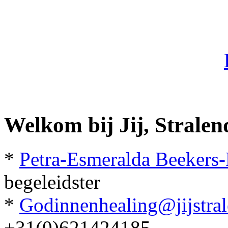
Welkom bij Jij, Strale
*
Petra-Esmeralda Beeker
begeleidster
*
Godinnenhealing@jijstra
+31(0)621424185